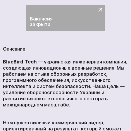
ГЛАВНАЯ
ПРОДУКЦИЯ
Вакансия
УСЛУГИ
закрыта
НОВОСТИ
КОМПАНИИ
Описание:
ВАКАНСИИ
BlueBird Tech
— украинская инженерная компания,
МЕРЧ
создающая инновационные военные решения. Мы
КОМПАНИИ
работаем на стыке оборонных разработок,
программного обеспечения, искусственного
О НАС
интеллекта и систем безопасности. Наша цель —
КОНТАКТЫ
усиление обороноспособности Украины и
развитие высокотехнологичного сектора в
международном масштабе.
Академия
Нам нужен сильный коммерческий лидер,
ориентированный на результат, который сможет