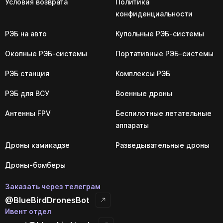
Условия возврата
Политика
конфиденциальности
РЭБ на авто
Купольные РЭБ-системы
Окопные РЭБ-системы
Портативные РЭБ-системы
РЭБ станция
Комплексы РЭБ
РЭБ для ВСУ
Военные дроны
Антенны FPV
Беспилотные летательные
аппараты
Дроны камикадзе
Разведывательные дроны
Дроны-бомберы
Заказать через телеграм
@BlueBirdDronesBot
Ивент отдел