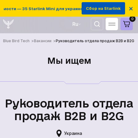
×
Сбор на Starlink
мости — 35 Starlink Mini для украинских защитников
0
Ru
UA
Blue Bird Tech
Вакансии
Руководитель отдела продаж B2B и B2G
EN
Мы ищем
Руководитель отдела
продаж B2B и B2G
Украина