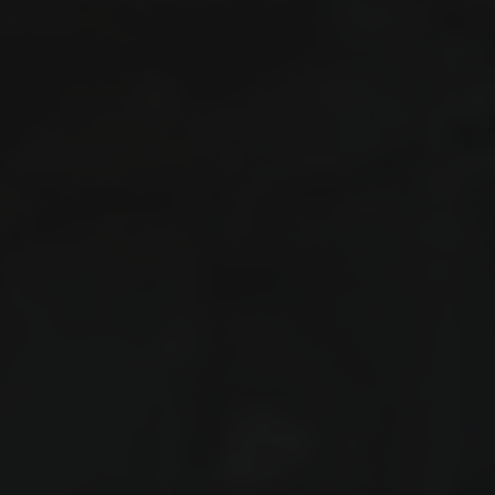
кількох
годин
Щоб не чекати, ви можете зв'язатися з нами
натиснувши на кнопку телефона.
+380
6
3
Показати номер