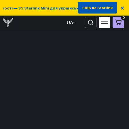
×
Збір на Starlink
ті — 35 Starlink Mini для українських захисників
0
UA
EN